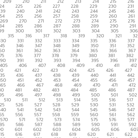
209
210
211
212
213
214
215
216
24
225
226
227
228
229
230
231
239
240
241
242
243
244
245
246
54
255
256
257
258
259
260
261
269
270
271
272
273
274
275
276
84
285
286
287
288
289
290
291
99
300
301
302
303
304
305
306
315
316
317
318
319
320
321
32
330
331
332
333
334
335
336
337
345
346
347
348
349
350
351
352
60
361
362
363
364
365
366
367
75
376
377
378
379
380
381
382
390
391
392
393
394
395
396
397
405
406
407
408
409
410
411
412
20
421
422
423
424
425
426
427
435
436
437
438
439
440
441
442
450
451
452
453
454
455
456
457
465
466
467
468
469
470
471
472
80
481
482
483
484
485
486
487
95
496
497
498
499
500
501
502
510
511
512
513
514
515
516
517
25
526
527
528
529
530
531
532
540
541
542
543
544
545
546
547
55
556
557
558
559
560
561
562
570
571
572
573
574
575
576
577
85
586
587
588
589
590
591
592
00
601
602
603
604
605
606
60
15
616
617
618
619
620
621
622