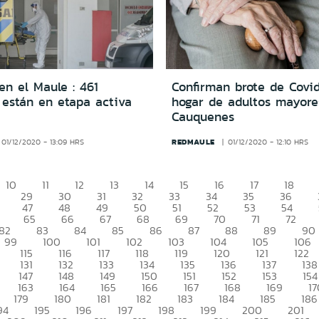
en el Maule : 461
Confirman brote de Covi
 están en etapa activa
hogar de adultos mayore
Cauquenes
REDMAULE
01/12/2020 - 13:09 HRS
01/12/2020 - 12:10 HRS
10
11
12
13
14
15
16
17
18
29
30
31
32
33
34
35
36
47
48
49
50
51
52
53
54
65
66
67
68
69
70
71
72
82
83
84
85
86
87
88
89
90
99
100
101
102
103
104
105
106
115
116
117
118
119
120
121
122
131
132
133
134
135
136
137
138
147
148
149
150
151
152
153
154
163
164
165
166
167
168
169
17
179
180
181
182
183
184
185
186
94
195
196
197
198
199
200
201