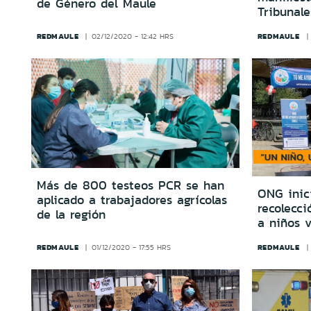
de Género del Maule
Tribunale
REDMAULE
REDMAULE
02/12/2020 - 12:42 HRS
Más de 800 testeos PCR se han
ONG inic
aplicado a trabajadores agrícolas
recolecc
de la región
a niños v
REDMAULE
REDMAULE
01/12/2020 - 17:55 HRS