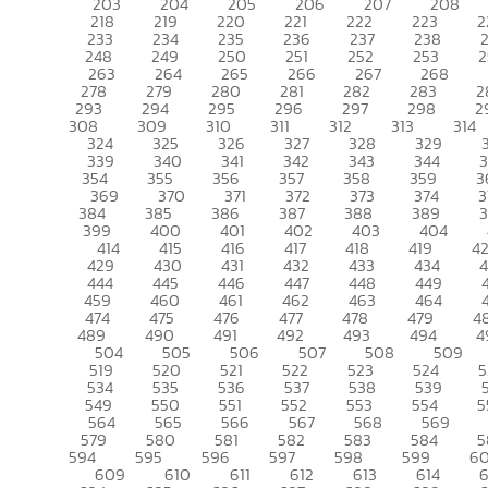
203
204
205
206
207
208
218
219
220
221
222
223
2
233
234
235
236
237
238
248
249
250
251
252
253
2
263
264
265
266
267
268
278
279
280
281
282
283
2
293
294
295
296
297
298
2
308
309
310
311
312
313
314
324
325
326
327
328
329
339
340
341
342
343
344
354
355
356
357
358
359
3
369
370
371
372
373
374
3
384
385
386
387
388
389
399
400
401
402
403
404
414
415
416
417
418
419
4
429
430
431
432
433
434
444
445
446
447
448
449
459
460
461
462
463
464
474
475
476
477
478
479
4
489
490
491
492
493
494
4
504
505
506
507
508
509
519
520
521
522
523
524
5
534
535
536
537
538
539
549
550
551
552
553
554
5
564
565
566
567
568
569
579
580
581
582
583
584
5
594
595
596
597
598
599
6
609
610
611
612
613
614
6