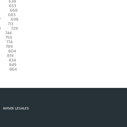
638
653
668
683
7
698
713
8
729
744
759
774
789
804
819
834
849
864
AVISOS LEGALES