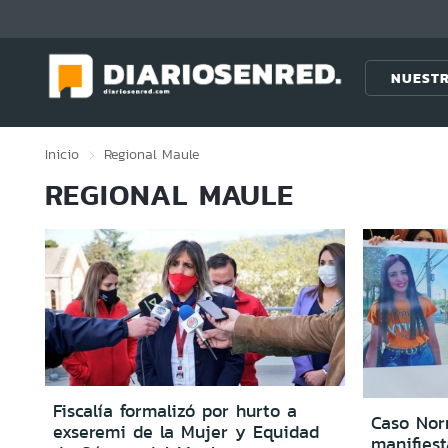
Click acá para ir directamente al contenido
NUESTR
Inicio
Regional
Maule
REGIONAL MAULE
Fiscalía formalizó por hurto a
Caso Nor
exseremi de la Mujer y Equidad
manifiest