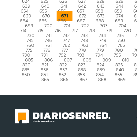
624
625
626
627
628
629
639
640
641
642
643
644
6
654
655
656
657
658
659
6
671
669
670
672
673
674
6
684
685
686
687
688
689
699
700
701
702
703
704
714
715
716
717
718
719
720
730
731
732
733
734
735
745
746
747
748
749
750
760
761
762
763
764
765
775
776
777
778
779
780
7
790
791
792
793
794
795
7
805
806
807
808
809
810
820
821
822
823
824
825
8
835
836
837
838
839
840
850
851
852
853
854
855
8
865
866
867
868
869