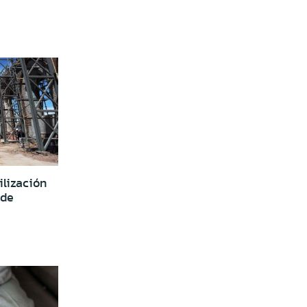
lización
 de