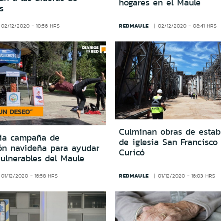
hogares en el Maule
s
REDMAULE
02/12/2020 - 10:56 HRS
02/12/2020 - 08:41 HRS
Culminan obras de estabi
ia campaña de
de iglesia San Francisco
ión navideña para ayudar
Curicó
ulnerables del Maule
REDMAULE
01/12/2020 - 16:58 HRS
01/12/2020 - 16:03 HRS