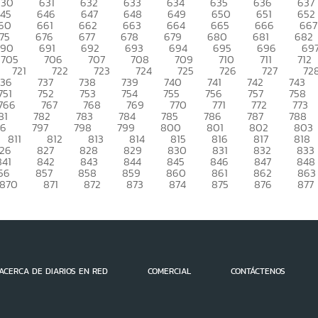
630
631
632
633
634
635
636
637
45
646
647
648
649
650
651
652
60
661
662
663
664
665
666
667
75
676
677
678
679
680
681
682
690
691
692
693
694
695
696
69
705
706
707
708
709
710
711
712
721
722
723
724
725
726
727
72
736
737
738
739
740
741
742
743
751
752
753
754
755
756
757
758
766
767
768
769
770
771
772
773
81
782
783
784
785
786
787
788
96
797
798
799
800
801
802
803
811
812
813
814
815
816
817
818
26
827
828
829
830
831
832
833
841
842
843
844
845
846
847
848
56
857
858
859
860
861
862
863
870
871
872
873
874
875
876
877
ACERCA DE DIARIOS EN RED
COMERCIAL
CONTÁCTENOS