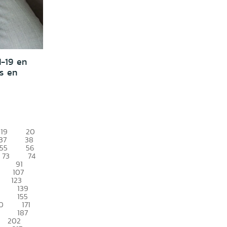
d-19 en
s en
19
20
37
38
55
56
73
74
91
107
123
139
155
0
171
187
202