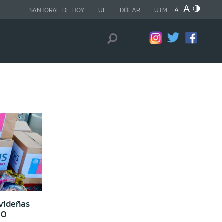
SANTORAL DE HOY:
UF:
DÓLAR:
UTM:
videñas
00