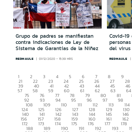
Grupo de padres se manifiestan
Covid-19 
contra indicaciones de Ley de
personas
Sistema de Garantías de la Niñez
del virus
REDMAULE
REDMAULE
01/12/2020 - 15:39 HRS
1
2
3
4
5
6
7
8
9
21
22
23
24
25
26
27
28
39
40
41
42
43
44
45
46
57
58
59
60
61
62
63
64
75
76
77
78
79
80
81
92
93
94
95
96
97
98
108
109
110
111
112
113
114
124
125
126
127
128
129
130
140
141
142
143
144
145
146
156
157
158
159
160
161
162
172
173
174
175
176
177
178
188
189
190
191
192
193
1